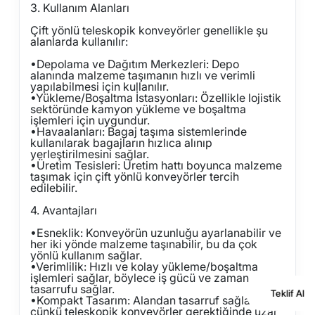
3. Kullanım Alanları
Çift yönlü teleskopik konveyörler genellikle şu
alanlarda kullanılır:
•
Depolama ve Dağıtım Merkezleri: Depo
alanında malzeme taşımanın hızlı ve verimli
yapılabilmesi için kullanılır.
•
Yükleme/Boşaltma İstasyonları: Özellikle lojistik
sektöründe kamyon yükleme ve boşaltma
işlemleri için uygundur.
•
Havaalanları: Bagaj taşıma sistemlerinde
kullanılarak bagajların hızlıca alınıp
yerleştirilmesini sağlar.
•
Üretim Tesisleri: Üretim hattı boyunca malzeme
taşımak için çift yönlü konveyörler tercih
edilebilir.
4. Avantajları
•
Esneklik: Konveyörün uzunluğu ayarlanabilir ve
her iki yönde malzeme taşınabilir, bu da çok
yönlü kullanım sağlar.
•
Verimlilik: Hızlı ve kolay yükleme/boşaltma
işlemleri sağlar, böylece iş gücü ve zaman
tasarrufu sağlar.
Teklif Al
•
Kompakt Tasarım: Alandan tasarruf sağlar,
çünkü teleskopik konveyörler gerektiğinde uzar