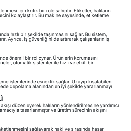
enmesi için kritik bir role sahiptir. Etiketler, halıların
ecini kolaylaştırır. Bu makine sayesinde, etiketleme
ında hızlı bir şekilde taşınmasını sağlar. Bu sistem,
ır. Ayrıca, iş güvenliğini de artırarak çalışanların iş
nde önemli bir rol oynar. Ürünlerin korumasını
ler, otomatik sistemler ile hızlı ve etkili bir
leme işlemlerinde esneklik sağlar. Uzayıp kısalabilen
 sayede depolama alanından en iyi şekilde yararlanmayı
ü
i akışı düzenleyerek halıların yönlendirilmesine yardımcı
amacıyla tasarlanmıştır ve üretim sürecinin akışını
paketlenmesini sağlayarak nakliye sırasında hasar