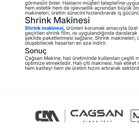
görmesini önler. Halıların müşteri taleplerine uyg
hem estetik hem de işlevsellik açısından büyük ön
makineleri, üretim sürecini hızlandırarak iş gücünü 
Shrink Makinesi
Shrink makinesi
,
ürünleri korumak amacıyla özel 
geçirilen shrink film, ısı uygulandığında daralarak 
şekilde paketlenmesi sağlanır. Shrink makineleri, ür
oluşabilecek hasarları en aza indirir.
Sonuç
Çağsan Makine, halı üretiminde kullanılan çeşitli ma
optimize etmektedir. Halı çiti makinesi, halı etike
hem kaliteyi hem de üretim hızını artırarak sektör