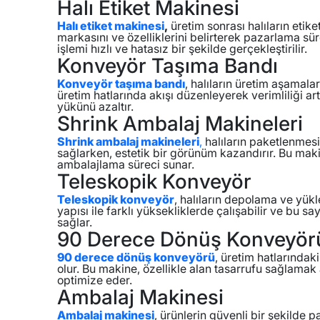
Halı Etiket Makinesi
Halı etiket makinesi
,
üretim sonrası halıların etiketl
markasını ve özelliklerini belirterek pazarlama sür
işlemi hızlı ve hatasız bir şekilde gerçekleştirilir.
Konveyör Taşıma Bandı
Konveyör taşıma bandı
, halıların üretim aşamalar
üretim hatlarında akışı düzenleyerek verimliliği artır
yükünü azaltır.
Shrink Ambalaj Makineleri
Shrink ambalaj makineleri
,
halıların paketlenmesi
sağlarken, estetik bir görünüm kazandırır. Bu makine
ambalajlama süreci sunar.
Teleskopik Konveyör
Teleskopik konveyör
, halıların depolama ve yük
yapısı ile farklı yüksekliklerde çalışabilir ve bu
sağlar.
90 Derece Dönüş Konveyör
90 derece dönüş konveyörü
, üretim hatlarındak
olur. Bu makine, özellikle alan tasarrufu sağlamak 
optimize eder.
Ambalaj Makinesi
Ambalaj makinesi
, ürünlerin güvenli bir şekilde 