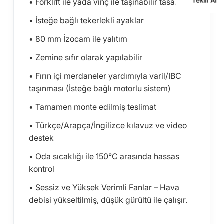
Teklif Al
• Forklift ile yada vinç ile taşınabilir tasarım
• İsteğe bağlı tekerlekli ayaklar
• 80 mm İzocam ile yalıtım
• Zemine sıfır olarak yapılabilir
• Fırın içi merdaneler yardımıyla varil/IBC
taşınması (İsteğe bağlı motorlu sistem)
• Tamamen monte edilmiş teslimat
• Türkçe/Arapça/İngilizce kılavuz ve video
destek
• Oda sıcaklığı ile 150°C arasında hassas
kontrol
• Sessiz ve Yüksek Verimli Fanlar – Hava
debisi yükseltilmiş, düşük gürültü ile çalışır.