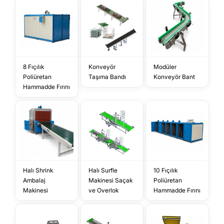
8 Fıçılık
Konveyör
Modüler
Poliüretan
Taşıma Bandı
Konveyör Bant
Hammadde Fırını
Halı Shrink
Halı Surfle
10 Fıçılık
Ambalaj
Makinesi Saçak
Poliüretan
Makinesi
ve Overlok
Hammadde Fırını